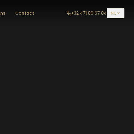
ons
Contact
+32 471 86 67 84
NL