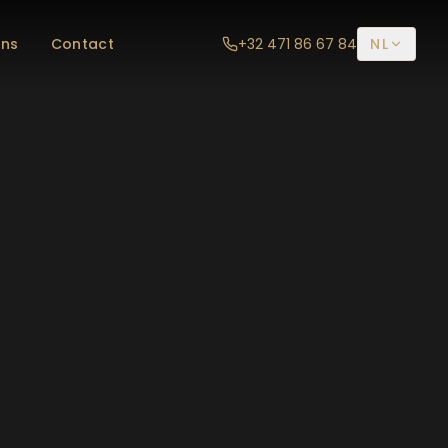
ons
Contact
+32 471 86 67 84
NL