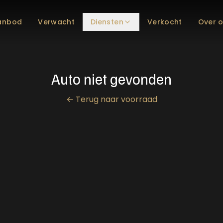
anbod
Verwacht
Diensten
Verkocht
Over 
Auto niet gevonden
←
Terug naar voorraad